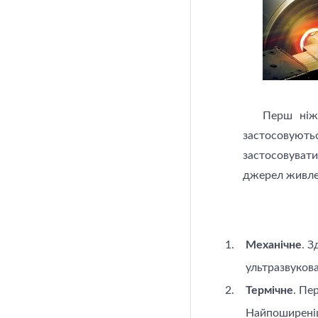
Перш ніж
застосовують
застосовувати
джерел живле
Механічне
. З
ультразвукова
Термічне
. Пе
Найпоширеніши