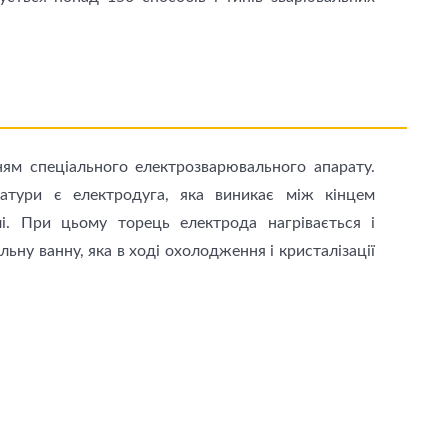
ням спеціального електрозварювального апарату.
атури є електродуга, яка виникає мiж кінцем
і. При цьому торець електрода нагрівається і
ьну ванну, яка в ході охолодження і кристалізації