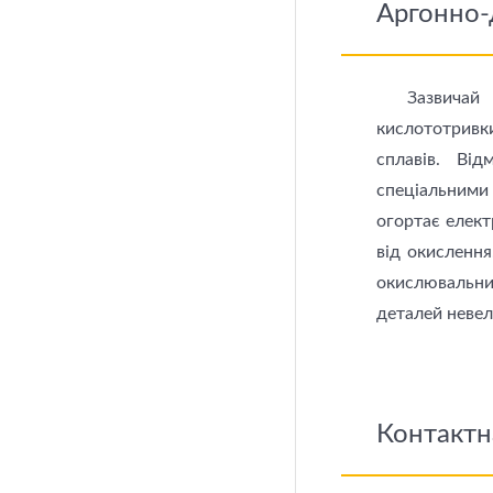
Аргонно-
Зазвичай
кислототривк
сплавів. Ві
спеціальними 
огортає елект
від окислення
окислювальни
деталей невел
Контактн