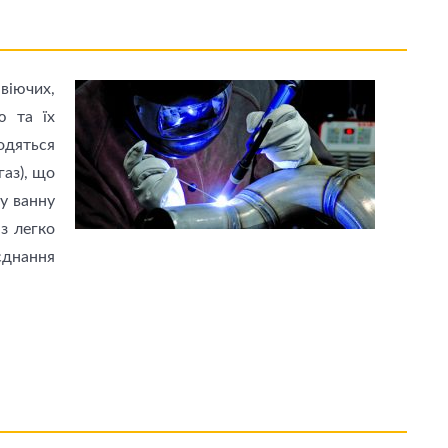
іючих,
ю та їх
дяться
газ), що
ну ванну
з легко
єднання