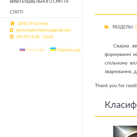
ВИВІЗ БУДІВЕЛЬНОГО СМІТТЯ
СТАТТІ
(098) 79-83-666
РАЗДЕЛЫ:
demontazh.kharkov@gmail.com
ПН-ПТ: 8,00 - 20,00
Сварка в
Русский
Українська
формуванні м
спільному вп
зварювання, д
Thank you for readin
Класифі