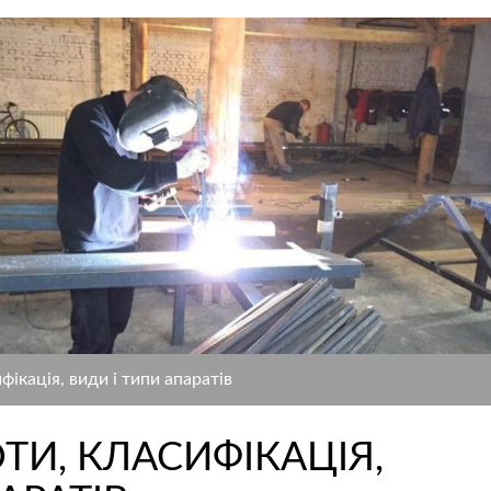
фікація, види і типи апаратів
ТИ, КЛАСИФІКАЦІЯ,