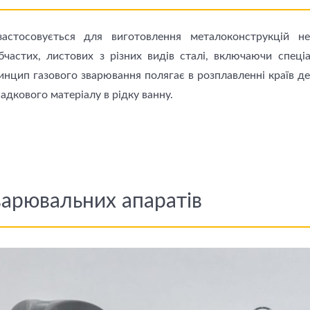
астосовується для виготовлення металоконструкцій не
частих, листових з різних видів сталi, включаючи спеціа
ринцип газового зварювання полягає в розплавленні країв де
адкового матеріалу в рідку ванну.
варювальних апаратів