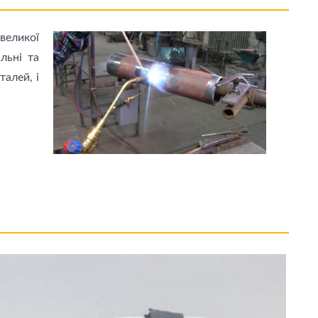
великої
льні та
талей, і