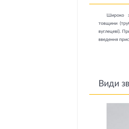
Широко з
товщини (труб
вуглецеві). П
введення прис
Види з