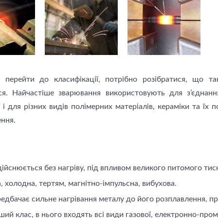
 перейти до класифікації, потрібно розібратися, що т
ся. Найчастіше зварювання використовують для з’єднан
 і для різних видів полімерних матеріалів, кераміки та їх
ння.
дійснюється без нагріву, під впливом великого питомого тис
, холодна, тертям, магнітно-імпульсна, вибухова.
редбачає сильне нагрівання металу до його розплавлення, пр
й клас, в нього входять всі види газової, електронно-промен