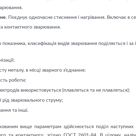
варювання.
чне
. Поєднує одночасне стиснення і нагрівання. Включає в с
та контактного зварювання.
 показника, класифікація видів зварювання подiляється і з
ізації;
сту металу, в місці зварного з’єднання;
сть роботи;
ектродів використовується (плавляться та не плавляться);
і рід зварювального струму;
ання та інші.
хованим вище параметрам здійснюється поділ наступних в
го та контактного, згідно ГОСТ 2601-84. В цілому, налі