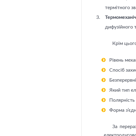
термітного з
Термомехані
дифузійного 
Крім цього
Рівень механ
Спосіб захи
Безперервні
Який тип ел
Полярність 
Форма з’єдн
За перера
електродугово