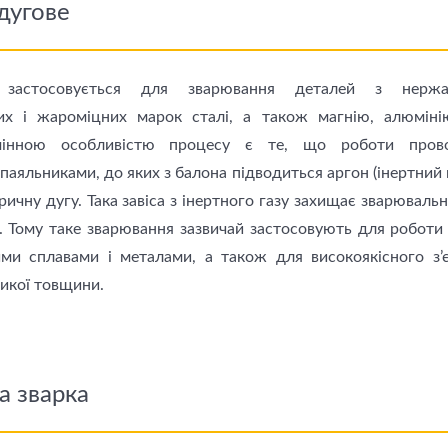
дугове
 застосовується для зварювання деталей з нержав
их і жароміцних марок сталі, а також магнію, алюміні
дмінною особливістю процесу є те, що роботи прово
паяльниками, до яких з балона підводиться аргон (інертний 
ричну дугу. Така завіса з інертного газу захищає зварюваль
. Тому таке зварювання зазвичай застосовують для роботи 
ми сплавами і металами, а також для високоякісного з’
икої товщини.
а зварка