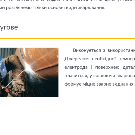
 ми розглянемо тільки основні види зварювання.
угове
Виконується з використан
Джерелом необхідної темпер
електрода і поверхнею детал
плавиться, утворюючи зварювал
формує міцне зварне з’єднання.