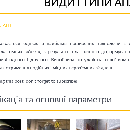
ВИДИ І ТИПИ АП
СТАТТІ
важається однією з найбільш поширених технологій в 
іжатомних зв’язків, в результаті пластичного деформуван
ливі одного і другого. Виробнича потужнiсть нашої компа
ля отримання надійних і міцних нероз’ємних з’єднань.
g this post, don't forget to subscribe!
кація та основні параметри