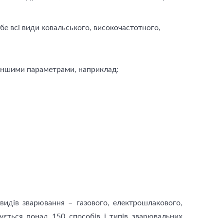
ебе всі види ковальського, високочастотного,
а іншими параметрами, наприклад:
идів зварювання – газового, електрошлакового,
чується понад 150 способів і типів зварювальних