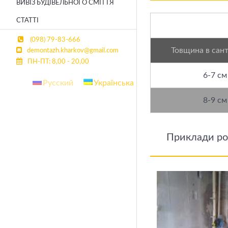
ВИВІЗ БУДІВЕЛЬНОГО СМІТТЯ
СТАТТІ
(098) 79-83-666
Товщина в сан
demontazh.kharkov@gmail.com
ПН-ПТ: 8,00 - 20,00
6-7 см
Русский
Українська
8-9 см
Приклади ро