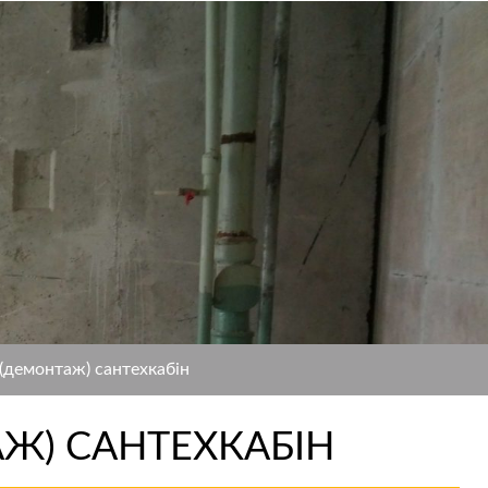
 (демонтаж) сантехкабін
Ж) САНТЕХКАБІН