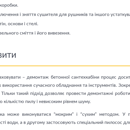
 коробки.
ючення і зняття сушителя для рушникiв та іншого устаткуван
ін, основи і стелі.
ельного сміття і його вивезення.
вити
ховувати – демонтаж бетонної сантехкабіни процес досит
ж використання сучасного обладнання та інструментів. Зокрем
і. Тільки такий підхід дозволяє провести демонтажні робо
ою кількістю пилу і невисоким рівнем шуму.
зка може виконуватися “мокрим” і “сухим” методом. У 
ості води, а в другому застосовують спеціальний пилосос дл