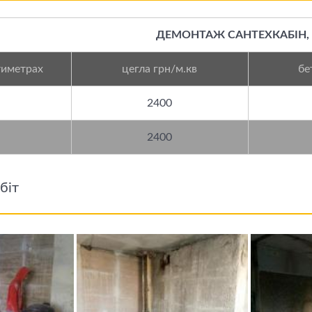
ДЕМОНТАЖ САНТЕХКАБІН, 
тиметрах
цегла грн/м.кв
бе
2400
2400
біт