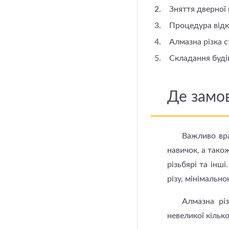
Зняття дверної
Процедура відкл
Алмазна різка ст
Складання будів
Де замо
Важливо вра
навичок, а тако
різьбярі та інш
різу, мінімальн
Алмазна рі
невеликої кільк