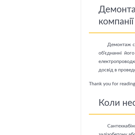
Демонтаж
компані
Демонтаж са
об’єднанні йог
електропроводк
досвід в проведе
Thank you for reading 
Коли не
Сантехкабін
залізобетону аб