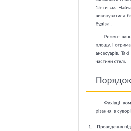
15-ти см. Найча
виконуватися б
будівлі.
Ремонт ванн
площу, і отрима
аксесуарів. Так
частини стелі.
Порядок
Фахівці ком
різання, в сувор
Проведення під