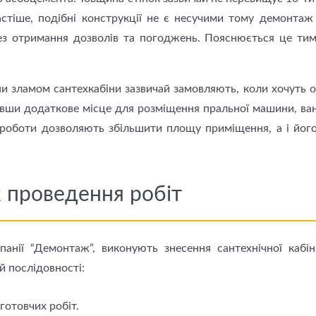
стіше, подібні конструкції не є несучими тому демонтаж 
ез отримання дозволів та погоджень. Пояснюється це тим,
и зламом сантехкабіни зазвичай замовляють, коли хочуть 
вши додаткове місце для розміщення пральної машини, ван
і роботи дозволяють збільшити площу приміщення, а i його
 проведення робіт
панії “Демонтаж”, виконують знесення сантехнічної кабі
ій послідовності:
готовчих робіт.