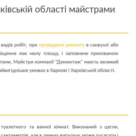
ківській області майстрами
видів робіт, при
проведенні ремонту
в санвузлі або
міщення має малу площу, і заповнене прихованою
нтами. Майстри компанії “Демонтаж” мають великий
найвигідніших умовах в Харкові і Харківській області.
туалетного та ванної кімнат. Виконаний з цегли,
 сантиметрів, але в деяких випадках може досягати і