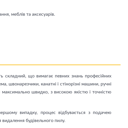
ня, меблів та аксесуарів.
ь складний, що вимагає певних знань професійних
а, швонарезчики, канатні і стiнорiзнi машини, ручні
ти максимально швидко, з високою якістю і точністю
першому випадку, процес відбувається з подачею
я видалення будівельного пилу.