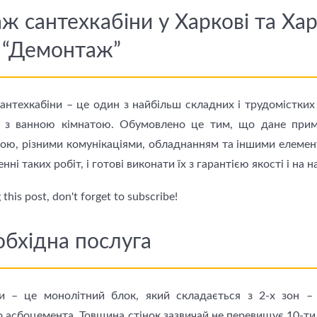
 сантехкабіни у Харкові та Хар
ї “Демонтаж”
нтехкабіни – це один з найбільш складних і трудомістких 
о з ванною кімнатою. Обумовлено це тим, що дане при
ою, різними комунікаціями, обладнанням та іншими елеме
нні таких робіт, і готові виконати їх з гарантією якості і на 
this post, don't forget to subscribe!
обхідна послуга
и – це монолітний блок, який складається з 2-х зон – 
о асбоцемента. Товщина стінок зазвичай не перевищує 10-ти