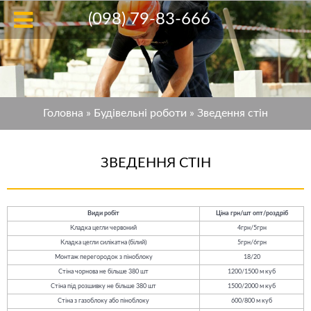
(098) 79-83-666
Головна
»
Будівельні роботи
»
Зведення стін
ЗВЕДЕННЯ СТІН
Види робіт
Цiна грн/шт опт/роздріб
Кладка цегли червоний
4грн/5грн
Кладка цегли силікатна (білий)
5грн/6грн
Монтаж перегородок з піноблоку
18/20
Стіна чорнова не більше 380 шт
1200/1500 м куб
Стіна під розшивку не більше 380 шт
1500/2000 м куб
Стіна з газоблоку або піноблоку
600/800 м куб