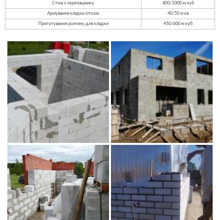
Стіна з черепашнику
800/1000 м куб
Армування кладки сіткою
40/50 м кв
Приготування розчину для кладки
450/600 м куб