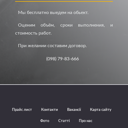
Мы бесплатно выедем на обьект.
Оценим объём, сроки выполнения, и
стоимость работ.
При желании составим договор.
(098) 79-83-666
Прайс лист
Контакти
Вакансії
Карта сайту
Фото
Статті
Про нас