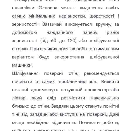
шпаклівки. Основна мета – видалення навіть
самих мінімальних нерівностей, шорсткості і
зернистості. Зазвичай виконується вручну, за
допомогою наждачного паперу різної
зернистості (від 60 до 120) або шліфувальної
сіточки. При великих обсягах робіт, оптимальним
варіантом буде використання шліфувальної
машинки.
Шліфування поверхні стін, рекомендується
починати з самих проблемних зон. Виявити
останні допоможуть потужний прожектор або
ліхтар, який слід розмістити максимально
близько до стіни. Завдяки цьому стануть помітні
тіні від западин або виступів на поверхні. Дані
місця необхідно відзначити. Починати роботи,
майстри рекомендують від кута у напрямку