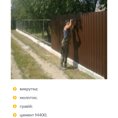
викрутка;
молоток;
гравій;
цемент М400;