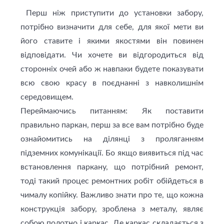
Перш ніж приступити до установки забору,
потрібно визначити для себе, для якої мети ви
його ставите і якими якостями він повинен
відповiдати. Чи хочете ви відгородиться від
сторонніх очей або ж навпаки будете показувати
всю свою красу в поєднанні з навколишнім
середовищем.
Переймаючись питанням: Як поставити
правильно паркан, перш за все вам потрібно буде
ознайомитись на ділянці з проляганням
підземних комунікації. Бо якщо виявиться під час
встановлення паркану, що потрібний ремонт,
тоді такий процес ремонтних робiт обійдеться в
чималу копійку. Важливо знати про те, що кожна
конструкція забору, зроблена з металу, являє
собою полотно і каркас. Де каркас складається з