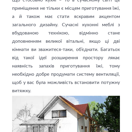
Що стосовно кухні – то в сучасному світі це
приміщення не тільки є місцем приготування їжі,
а й також має стати яскравим акцентом
загального дизайну. Сучасні кухонні меблі з
вбудованою технікою, відмінно стане
доповненням великої вітальні, якщо ці дві
кімнати ви зважитеся-таки, об’єднати. Багатьох
від такої ідеї розширення простору лякає
наявність запахів приготування їжі, тому
необхідно добре продумати систему вентиляції,
щоб у вас була можливість встановити потужну
витяжку.