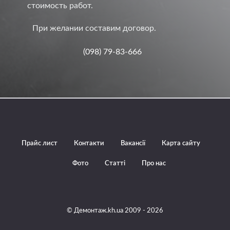
стоимость работ.
При желании составим договор.
(098) 79-83-666
Прайс лист
Контакти
Вакансії
Карта сайту
Фото
Статті
Про нас
© Демонтаж.kh.ua 2009 - 2026