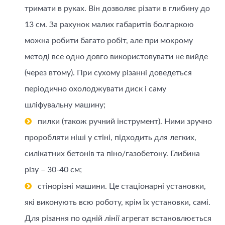
тримати в руках. Він дозволяє різати в глибину до
13 см. За рахунок малих габаритів болгаркою
можна робити багато робіт, але при мокрому
методі все одно довго використовувати не вийде
(через втому). При сухому різанні доведеться
періодично охолоджувати диск і саму
шліфувальну машину;
пилки (також ручний інструмент). Ними зручно
проробляти ніші у стіні, підходить для легких,
силікатних бетонів та піно/газобетону. Глибина
різу – 30-40 см;
стінорізні машини. Це стаціонарні установки,
які виконують всю роботу, крім їх установки, самі.
Для різання по одній лінії агрегат встановлюється