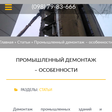
(098) 79-83-666
Главная
»
Статьи
»
Промышленный демонтаж – особенност
ПРОМЫШЛЕННЫЙ ДЕМОНТАЖ
– ОСОБЕННОСТИ
РАЗДЕЛЫ:
СТАТЬИ
Демонтаж промышленных зданий и