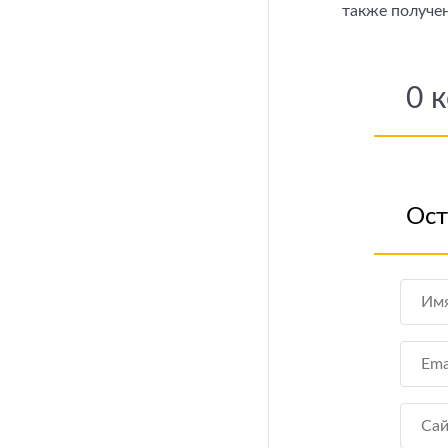
также получе
0
к
Ост