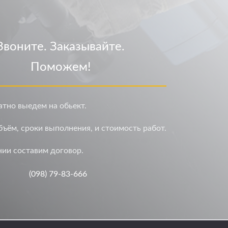
Звоните. Заказывайте.
Поможем!
тно выедем на обьект.
ъём, сроки выполнения, и стоимость работ.
ии составим договор.
(098) 79-83-666