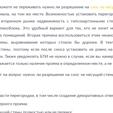
можете не переживать нужно ли разрешение на
снос не не
иала, на том же месте. Возможностью установить перегор
 вторичном рынке недвижимость с гипсокартонными сте
 пеноблока. Это удобный вариант для тех, кто не хочет 
ю помещений. Вторая причина воспользоваться этим нюан
ены, выравнивание которых стоило бы дороже. В техп
стены, поэтому если после сноса установить их ровно н
. Также уведомлять БТИ не нужно в случае, если вы намер
ажается только наличие проема в определенном месте, а не 
ет на вопрос нужно ли разрешение на снос не несущей сте
асти перегородки, в том числе создание декоративных отве
ерного проема;
сущей стены полностью или ее перенос.