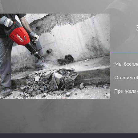
Мы беспла
Оценим об
При желан