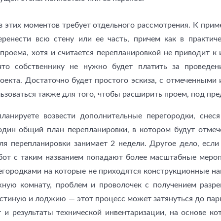
 этих моментов требует отдельного рассмотрения. К прим
еренести всю стену или ее часть, причем как в практиче
проема, хотя и считается перепланировкой не приводит 
что собственнику не нужно будет платить за проведен
роекта. Достаточно будет простого эскиза, с отмеченным
зоваться также для того, чтобы расширить проем, под пре
ланируете возвести дополнительные перегородки, снеся
один общий план перепланировки, в котором будут отмеч
ля перепланировки занимает 2 недели. Другое дело, если
бот с таким названием попадают более масштабные мероп
егородками на которые не приходятся конструкционные наг
ную комнату, проблем и проволочек с получением разре
остиную и лоджию — этот процесс может затянуться до пар
т и результаты технической инвентаризации, на основе ко