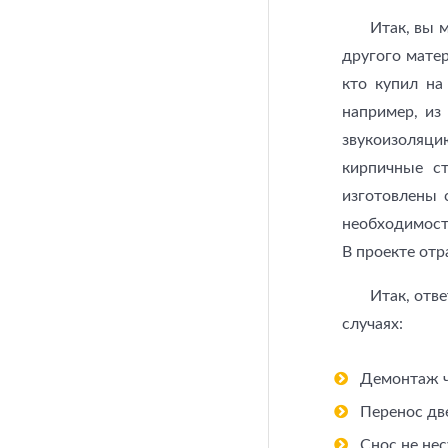
Итак, вы 
другого матер
кто купил на
например, из
звукоизоляци
кирпичные ст
изготовлены 
необходимости
В проекте отр
Итак, отв
случаях:
Демонтаж ч
Перенос дв
Снос не не