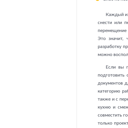
Каждый из
снести или п
перемещение 
Это значит, 
разработку п
можно восполь
Если вы п
подготовить 
документов д
категорию ра
также и с пер
кухню и смеж
совместить г
только проек